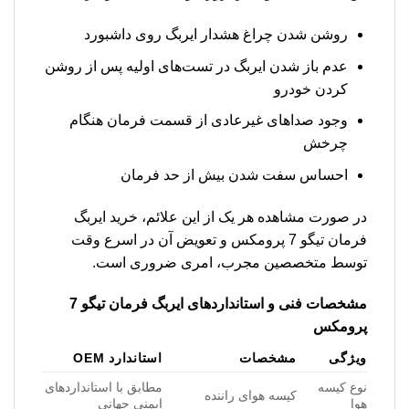
روشن شدن چراغ هشدار ایربگ روی داشبورد
عدم باز شدن ایربگ در تست‌های اولیه پس از روشن
کردن خودرو
وجود صداهای غیرعادی از قسمت فرمان هنگام
چرخش
احساس سفت شدن بیش از حد فرمان
در صورت مشاهده هر یک از این علائم، خرید ایربگ
فرمان تیگو 7 پرومکس و تعویض آن در اسرع وقت
توسط متخصصین مجرب، امری ضروری است.
مشخصات فنی و استانداردهای ایربگ فرمان تیگو 7
پرومکس
ویژگی
مشخصات
استاندارد OEM
نوع کیسه
مطابق با استانداردهای
کیسه هوای راننده
هوا
ایمنی جهانی