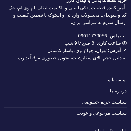
خرید قطعات یدکی با لیفان کارز
تأمین‌کننده قطعات یدکی اصلی و باکیفیت لیفان، ام وی ام، جک،
کیا و هیوندای. محصولات وارداتی و استوک با تضمین کیفیت و
ارسال سریع به سراسر ایران.
📞
تماس:
09011739056
🕗
ساعت کاری:
8 صبح تا 9 شب
📍
آدرس:
تهران، چراغ برق، پاساژ کاشانی
به دلیل حجم بالای سفارشات، تحویل حضوری موقتاً نداریم.
تماس با ما
درباره ما
سیاست حریم خصوصی
سیاست مرجوعی و عودت
لوازم یدکی لیفان