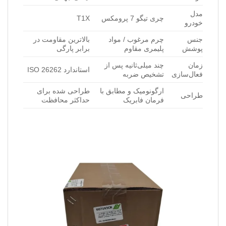
مدل
چری تیگو 7 پرومکس
T1X
خودرو
جنس
چرم مرغوب / مواد
بالاترین مقاومت در
پوشش
پلیمری مقاوم
برابر پارگی
زمان
چند میلی‌ثانیه پس از
استاندارد ISO 26262
فعال‌سازی
تشخیص ضربه
ارگونومیک و مطابق با
طراحی شده برای
طراحی
فرمان فابریک
حداکثر محافظت