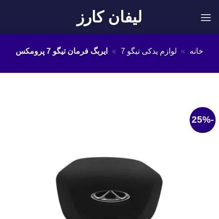
Ski
لیفان کارز
t
conten
خانه
»
لوازم یدکی تیگو 7
»
ایربگ فرمان تیگو 7 پرومکس
-25%