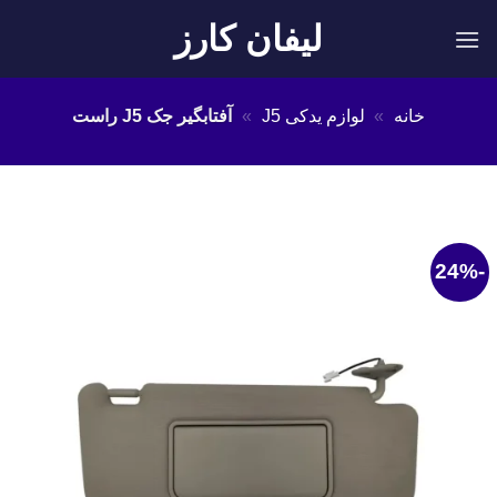
Ski
لیفان کارز
t
conten
خانه
»
لوازم یدکی J5
»
آفتابگیر جک J5 راست
-24%