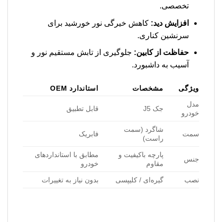
تخصصی.
افزایش دید:
کاهش خیرگی نور خورشید برای
سرنشین کناری.
حفاظت از کابین:
جلوگیری از تابش مستقیم نور و
آسیب به داشبورد.
ویژگی
مشخصات
استاندارد OEM
مدل
جک J5
قابل تطبیق
خودرو
شاگرد (سمت
سمت
فابریک
راست)
پارچه باکیفیت و
مطابق با استانداردهای
جنس
مقاوم
خودرو
نصب
گیره‌ای / کلیپسی
بدون نیاز به تغییرات