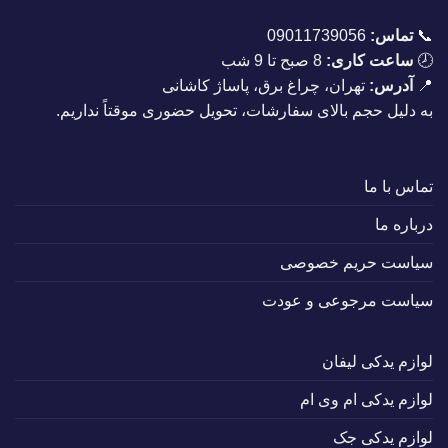
📞
تماس:
09011739056
🕗
ساعت کاری:
8 صبح تا 9 شب
📍
آدرس:
تهران، چراغ برق، پاساژ کاشانی
به دلیل حجم بالای سفارشات، تحویل حضوری موقتاً نداریم.
تماس با ما
درباره ما
سیاست حریم خصوصی
سیاست مرجوعی و عودت
لوازم یدکی لیفان
لوازم یدکی ام وی ام
لوازم یدکی جک