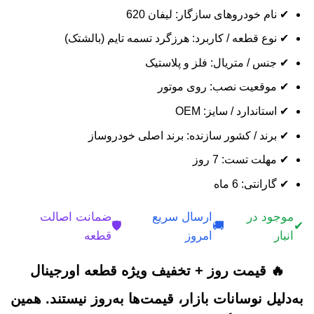
✔ نام خودروهای سازگار: لیفان 620
✔ نوع قطعه / کاربرد: هرزگرد تسمه تایم (بالشتک)
✔ جنس / متریال: فلز و پلاستیک
✔ موقعیت نصب: روی موتور
✔ استاندارد / سایز: OEM
✔ برند / کشور سازنده: برند اصلی خودروساز
✔ مهلت تست: 7 روز
✔ گارانتی: 6 ماه
موجود در
ارسال سریع
ضمانت اصالت
🛡️
🚚
✔
انبار
امروز
قطعه
🔥 قیمت روز + تخفیف ویژه قطعه اورجینال
به‌دلیل نوسانات بازار، قیمت‌ها به‌روز نیستند. همین