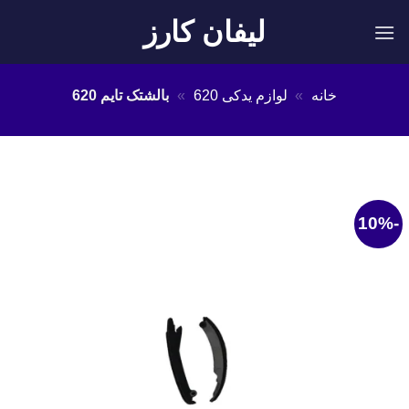
Ski
لیفان کارز
t
conten
خانه
»
لوازم یدکی 620
»
بالشتک تایم 620
-10%