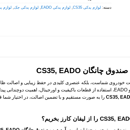
دسته:
لوازم یدکی CS35
,
لوازم یدکی EADO
,
لوازم یدکی جک
,
لوازم ید
وق چانگان CS35, EADO
ویت خودروی شماست، بلکه عنصری کلیدی در حفظ زیبایی و اصالت ظا
خودروهای وارداتی مانند چانگان CS35 و EADO، استفاده از قطعات باکیفیت و اورجینال، اهمیت دو
را به صورت مستقیم و با تضمین اصالت، در اختیار شما قرار
را از لیفان کارز بخریم؟
زمند دقت و توجه به جزئیات است.
آرم درب صندوق چانگان CS35, EADO