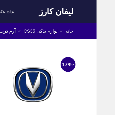
Skip
لیفان کارز
to
لوازم یدکی
content
خانه
»
لوازم یدکی CS35
»
آرم درب ص
-17%