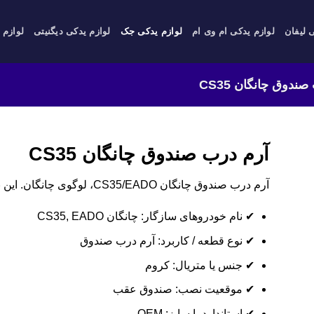
 لیفان
لوازم یدکی ام وی ام
لوازم یدکی جک
لوازم یدکی دیگنیتی
لوازم 
ندوق چانگان CS35
آرم درب صندوق چانگان CS35
آرم درب صندوق چانگان CS35/EADO، لوگوی چانگان. این نشان با کیفیت، عقب خودرو را زیبا می‌کند.
✔ نام خودروهای سازگار: چانگان CS35, EADO
✔ نوع قطعه / کاربرد: آرم درب صندوق
✔ جنس یا متریال: کروم
✔ موقعیت نصب: صندوق عقب
✔ استاندارد یا سایز: OEM