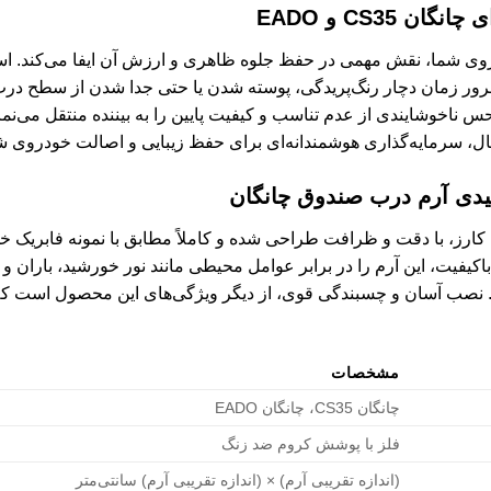
 CS35 و EADO
ی شما، نقش مهمی در حفظ جلوه ظاهری و ارزش آن ایفا می‌کند. استف
ور زمان دچار رنگ‌پریدگی، پوسته شدن یا حتی جدا شدن از سطح درب ص
 ناخوشایندی از عدم تناسب و کیفیت پایین را به بیننده منتقل می‌نماید
ل، سرمایه‌گذاری هوشمندانه‌ای برای حفظ زیبایی و اصالت خودروی
دی آرم درب صندوق چانگان
یت، این آرم را در برابر عوامل محیطی مانند نور خورشید، باران و گر
. نصب آسان و چسبندگی قوی، از دیگر ویژگی‌های این محصول است که خ
مشخصات
چانگان CS35، چانگان EADO
فلز با پوشش کروم ضد زنگ
(اندازه تقریبی آرم) × (اندازه تقریبی آرم) سانتی‌متر