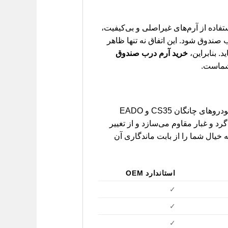
اده از آرم‌های غیراصلی و بی‌کیفیت،
ندوق شود. این اتفاق نه تنها ظاهر
. بنابراین،
خرید آرم درب صندوق
 شماست.
آرم درب صندوق ارائه شده توسط لیفان کارز، با دقت و ظرافت طراحی شده و کاملاً مطابق با نمونه فابریک خودروهای چانگان CS35 و EADO
د و غبار مقاوم می‌سازد و از تغییر
یال شما را از بابت ماندگاری آن
استاندارد OEM
✓
✓
✓