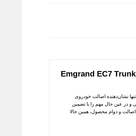
آرم درب صندوق جیلی امگرند EC7 (صندوق دار) – Emgrand EC7 Trunk
می‌دهد. آرم درب صندوق جیلی امگرند EC7 (صندوق دار) نه تنها نشان‌دهنده اصالت خودروی
 و در عین حال مهم را با تضمین
ز اصالت و دوام محصول، همین حالا