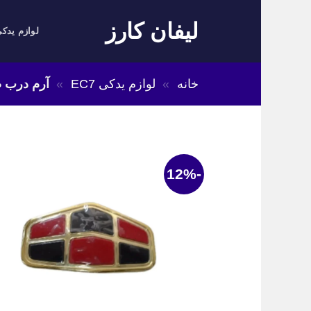
Skip
لیفان کارز
to
لوازم یدکی
content
خانه
»
لوازم یدکی EC7
»
آرم درب صندوق 
-12%