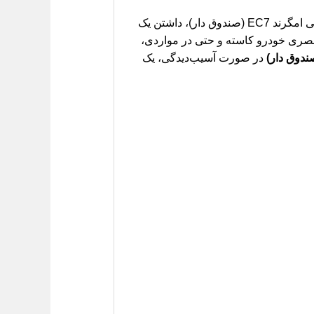
آرم درب صندوق، فراتر از یک قطعه تزئینی صرف، نمادی از هویت و برند خودروی شماست. برای دارندگان جیلی امگرند EC7 (صندوق دار)، داشتن یک
 بصری خودرو کاسته و حتی در مواردی،
در صورت آسیب‌دیدگی، یک